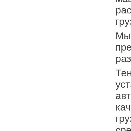
ра
гру
Мы
пре
ра
Тен
уст
авт
ка
гру
ср