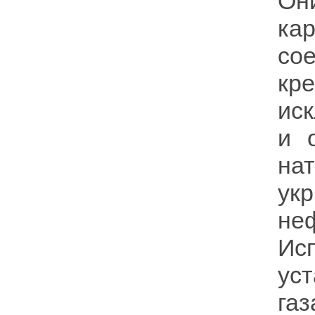
Он
ка
со
кр
ис
и 
на
ук
н
Ис
ус
газ