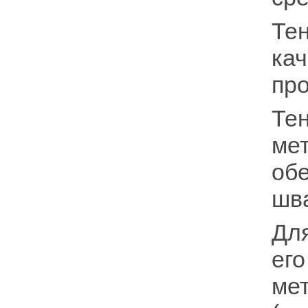
Тен
кач
про
Те
мет
обе
шв
Для
его
мет