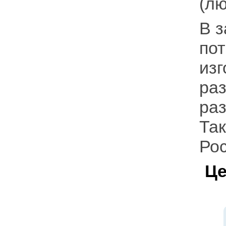
(лю
В 
по
из
раз
раз
Так
Рос
Це