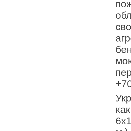
по
об
св
аг
бен
мо
пе
+70
Ук
как
6х1