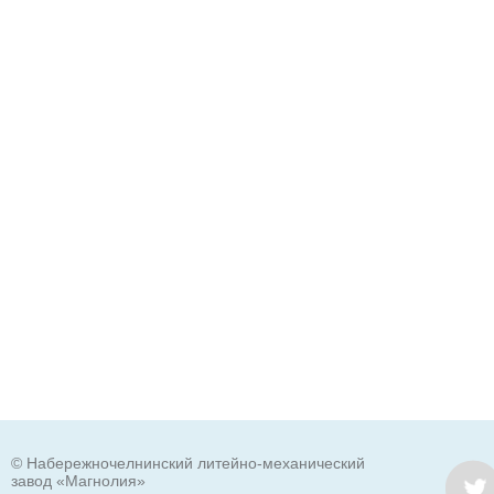
© Набережночелнинский литейно-механический
завод «Магнолия»