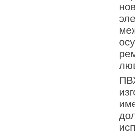
но
эл
ме
ос
ре
люв
П
из
им
до
ис