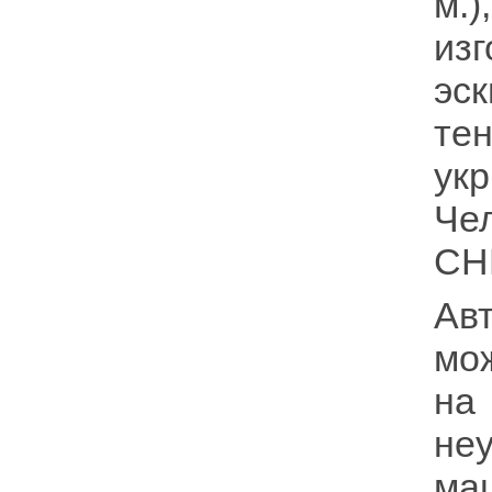
м.
из
эс
те
ук
Че
СН
Ав
мо
на
не
ма