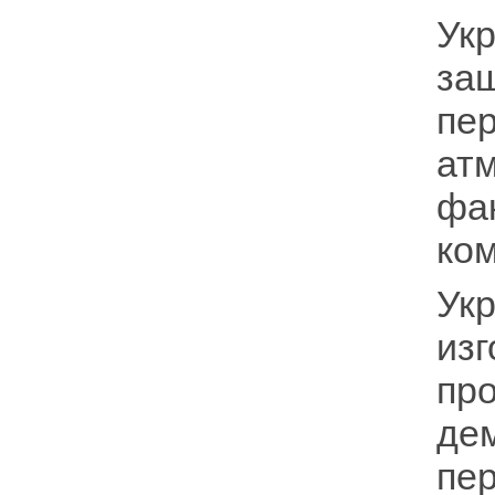
Ук
за
пе
ат
фа
ко
Ук
из
пр
д
пе