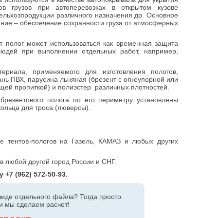
ов грузов при автоперевозках в открытом кузове
ельхозпродукции различного назначения др. Основное
ение – обеспечение сохранности груза от атмосферных
нт полог может использоваться как временная защита
людей при выполнении отдельных работ, например,
териала, применяемого для изготовления пологов,
ань ПВХ, парусина льняная (брезент с огнеупорной или
щей пропиткой) и полиэстер различных плотностей.
брезентового полога по его периметру установлены
ольца для троса (люверсы).
е тентов-пологов на Газель, КАМАЗ и любых других
в любой другой город России и СНГ.
+7 (962) 572-50-93.
 виде отдельного файла? Тогда просто
и мы сделаем расчет!