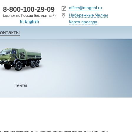
8-800-100-29-09
office@magnol.ru
Набережные Челны
(звонок по России бесплатный)
In English
Карта проезда
онтакты
Тенты
а используются в качестве автопокрывала для укрытия