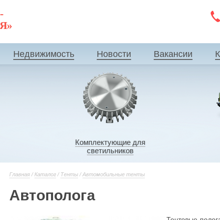
-
ИЯ»
Недвижимость
Новости
Вакансии
К
Комплектующие для
светильников
Главная
/
Каталог
/
Тенты
/
Автомобильные тенты
Автополога
Тентовые полог