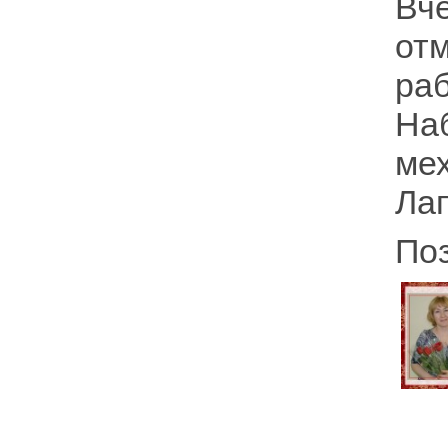
Вч
от
р
На
ме
Ла
По