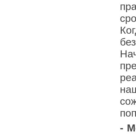
пр
ср
Ко
бе
На
пр
ре
на
со
поп
- 