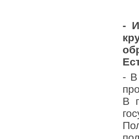
- 
кр
об
Ес
- 
пр
В 
го
По
по