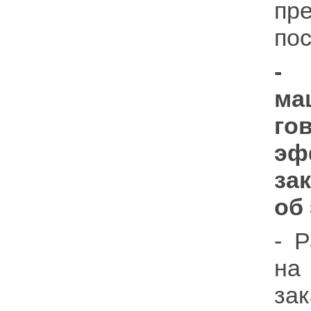
пр
по
-
ма
го
эф
за
об
- 
на
за