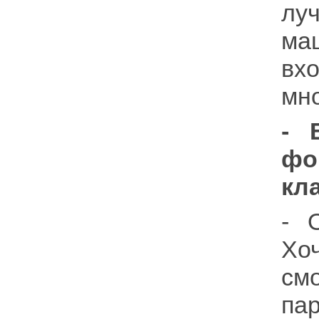
л
ма
вх
мно
- 
фо
кла
- 
Хо
см
па