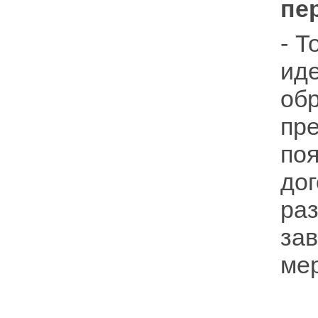
пе
- Т
ид
об
пр
поя
до
ра
за
ме