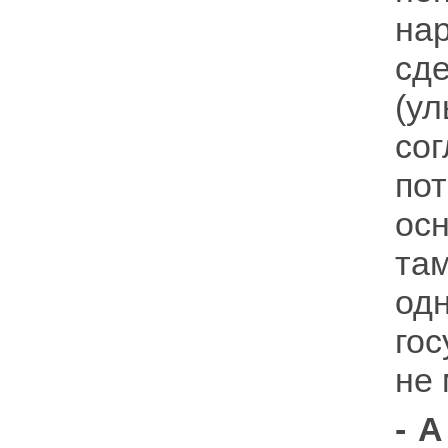
на
сд
(у
сог
по
осн
та
од
го
не
- 