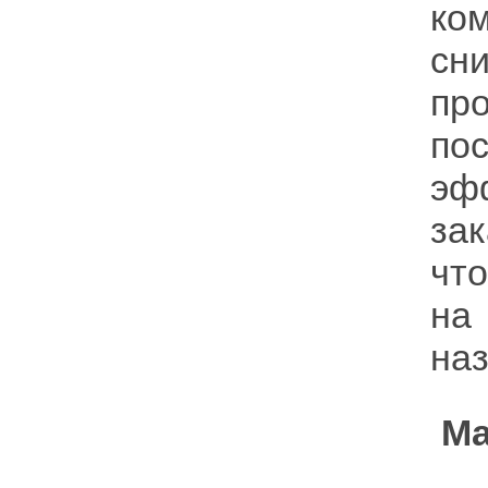
ко
сн
пр
по
эф
за
чт
на
на
Ма