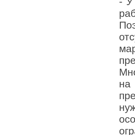
- 
ра
По
от
ма
пр
Мно
н
пр
ну
ос
ог