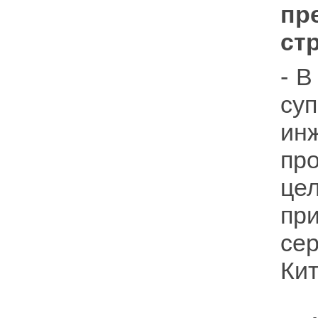
пр
ст
- В
су
ин
пр
це
пр
се
Кит