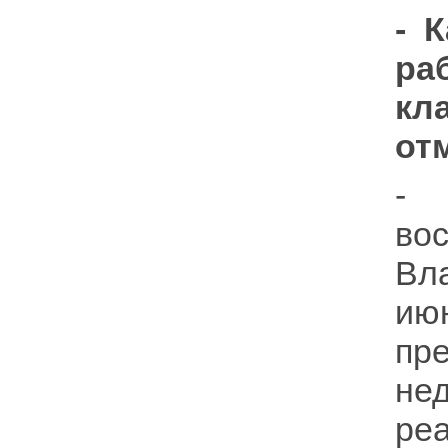
- 
ра
кл
от
-
во
Вл
ию
пр
не
ре