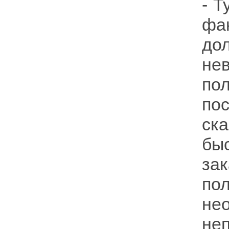
- Т
фа
до
не
по
по
ск
бы
за
пол
нео
не