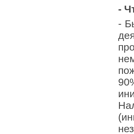
- 
- Б
де
п
не
по
90
ин
На
(и
не