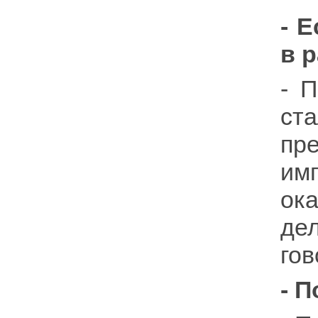
- 
в 
- 
ст
пр
им
ока
дел
гов
- 