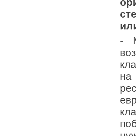
ор
ст
ил
- 
во
кл
н
ре
ев
кл
поб
ну