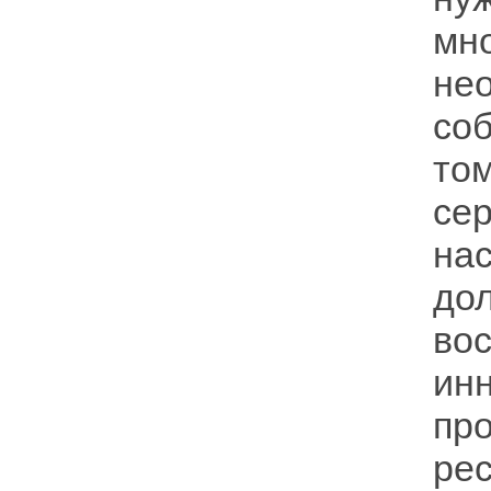
мн
не
со
то
се
на
д
вос
ин
пр
ре