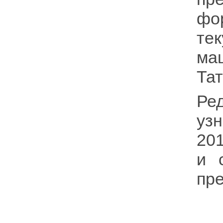
фо
те
ма
Тат
Ре
уз
20
и 
пре