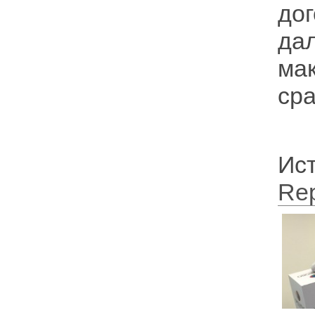
до
да
ма
сра
Ис
Rep