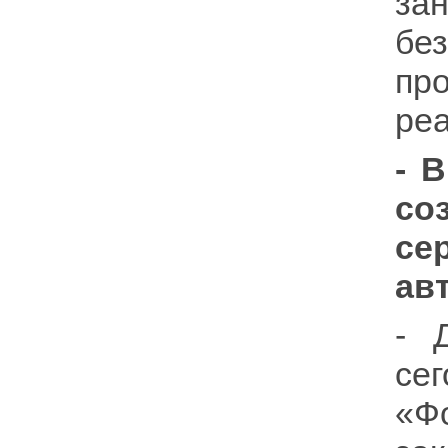
за
бе
пр
реа
- 
со
се
ав
- 
се
«Ф