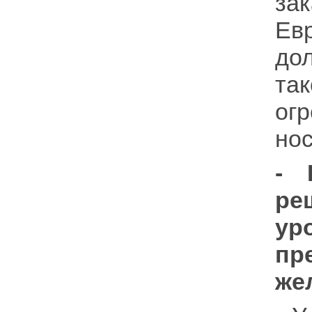
зак
Ев
до
та
огр
нос
- 
ре
ур
пр
же