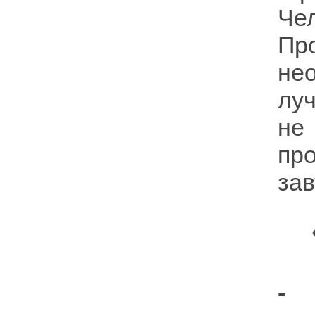
Че
Пр
не
лу
не
пр
зав
- 