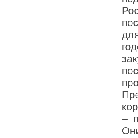
Ро
по
дл
го
зак
по
пр
Пр
ко
– 
Он