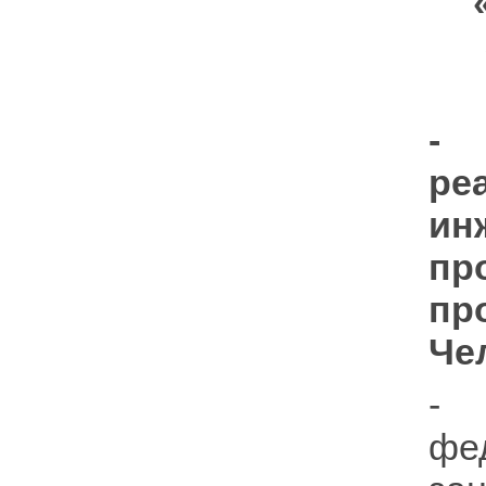
- 
ре
ин
п
пр
Че
- 
фе