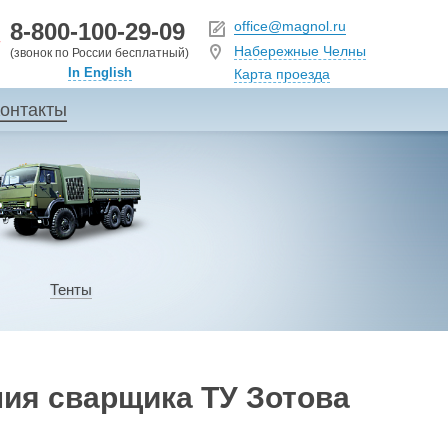
8-800-100-29-09
office@magnol.ru
Набережные Челны
(звонок по России бесплатный)
In English
Карта проезда
онтакты
Тенты
ия сварщика ТУ Зотова