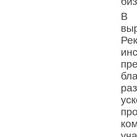
биз
В 
вы
Ре
ин
пр
бл
раз
ус
пр
ко
уч