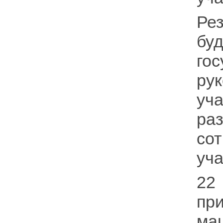
Ре
бу
го
ру
уч
ра
со
уч
22
пр
ма