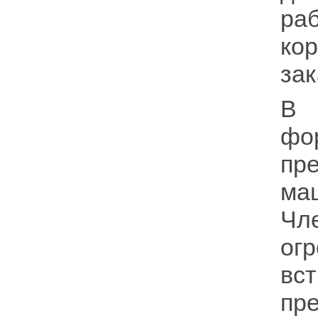
ра
ко
зак
В
фо
пр
ма
Чл
ог
вс
пр