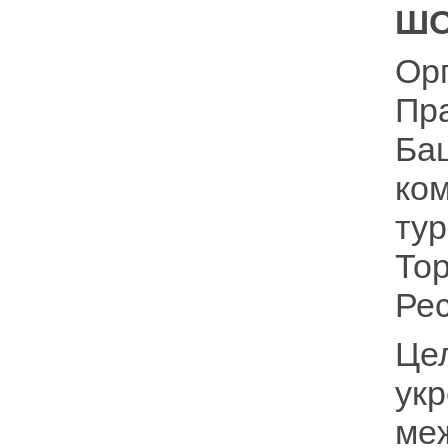
ШО
Ор
Пр
Ба
ко
ту
То
Ре
Це
у
ме