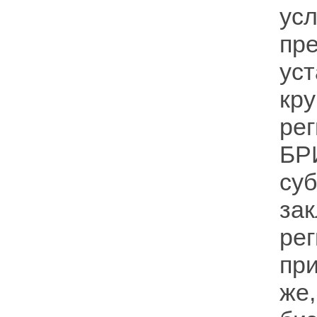
ус
пр
ус
кр
ре
Б
су
за
ре
при
же