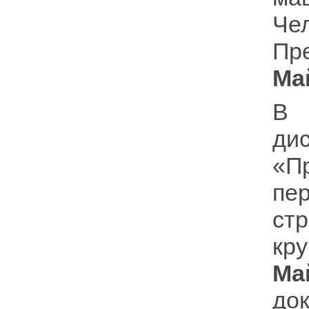
Че
Пр
Ма
В 
д
«П
п
ст
кру
Ма
до