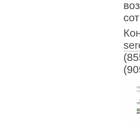
во
сот
Ко
ser
(85
(90