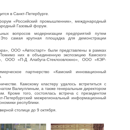
ится в Санкт-Петербурге.
форум «Российский промышленник», международный
ародный Газовый форум.
ьных вопросов модернизации предприятий путем
 Это самая крупная площадка для демонстрации
ра», ООО «Автостарт» были представлены в рамках
 Помимо них в объединенную экспозицию Камского
», ООО «П-Д Алабуга-Стеклоовлокно», ООО «КЭР-
ммерческое партнерство «Камский инновационный
.
ичестве. Камскому кластеру удалось встретиться с
енатом Валиуллиным, а также генеральным директором
м. Кроме того, состоялась встреча с президентом
кт-Петербургский межрегиональный информационный
ономики республики.
верной столице до 9 октября.