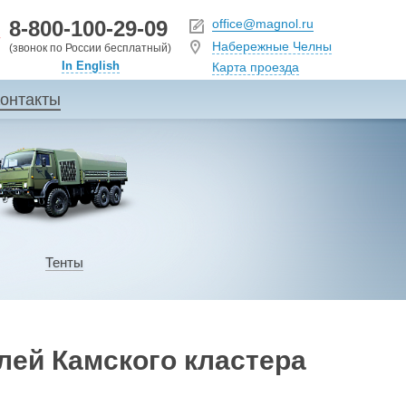
8-800-100-29-09
office@magnol.ru
Набережные Челны
(звонок по России бесплатный)
In English
Карта проезда
онтакты
Тенты
лей Камского кластера