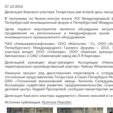
07.10.2015
Делегация Камского кластера Татарстана уже второй день наход
В программу их бизнес-миссии вошли ХIХ Международный 
Петербургский инновационный форум и Петербургский Междун
Целю первого мероприятия является обсуждение актуал
продвижение на региональные и международные рынки.
инновационного промышленного оборудования.
ПАО «Нижнекамскнефтехим», ООО «Магнолия - С», ООО «Ко
Петербургского Международного Газового форума – 2015.
кластера входят ООО «Олеокам», ООО «Камская кузница
Автоматика» и ОАО «Химический завод им.Л.Я.Карпова».
Делегацией руководит вице-президент Ассоциации «Неко
территориально-производственный кластер» Лейсан Абзалилова
Накануне прошел ряд двухсторонних переговоров о сотрудн
постоянным представителем Татарстана в Санкт-Петербурге Р
ОАО «Тосненский механический завод» Антоном Селедцовы
Ассоциации содействия развитию предпринимательства «Сан
деловой центр» Лидией Прохоровой, сообщает министерство эк
Делегация Камского кластера задержится с бизнес-миссией в се
Источник публикации:
Business Republic