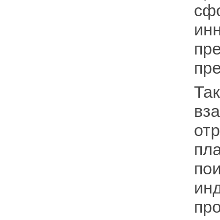
сф
ин
пр
пр
Т
вз
от
пл
п
ин
пр