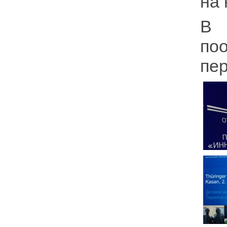
на 
В 
по
пер