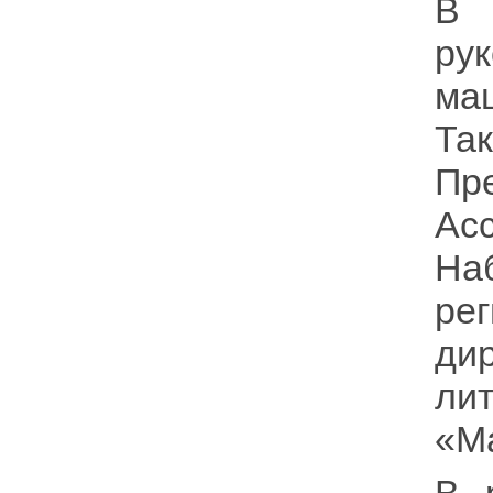
В 
ру
ма
Так
Пр
Ас
На
ре
ди
ли
«М