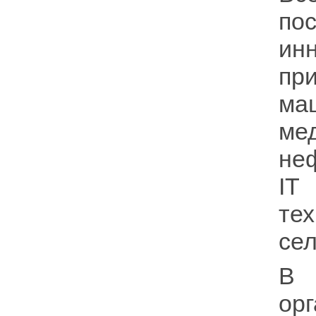
по
и
пр
ма
ме
не
IT
те
сел
В 
о