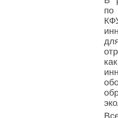
В 
по
КФ
ин
дл
от
ка
ин
об
об
эко
Вс