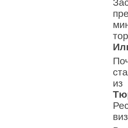
За
пр
ми
то
Ил
По
ст
и
Тю
Ре
виз