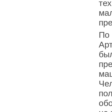
тех
м
пре
По
Ар
бы
пр
ма
Че
по
об