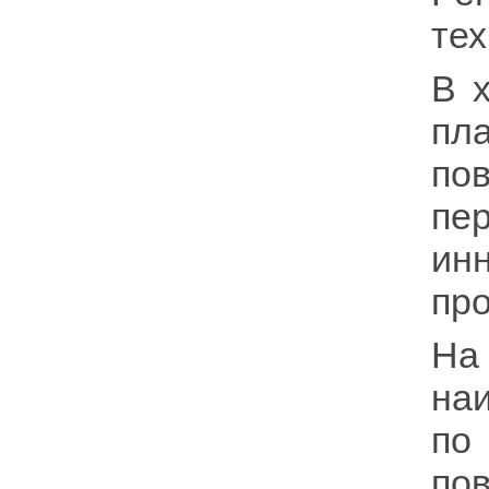
тех
В 
п
по
пе
ин
про
На
на
по
по