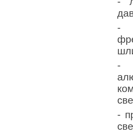
- 
дав
- 
ф
шл
- 
ал
ко
све
- 
св