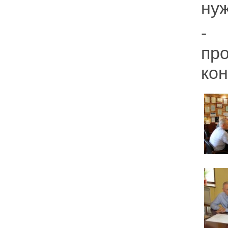
ну
- 
п
кон