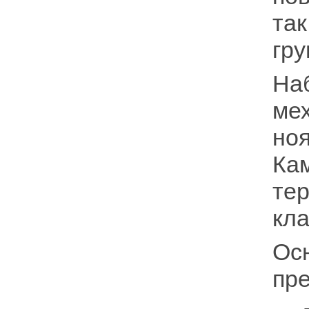
та
гру
На
ме
но
Ка
те
кла
Ос
пре