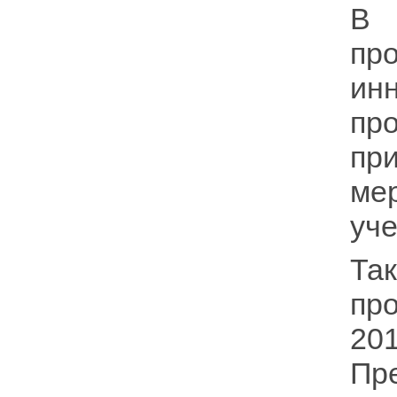
В 
пр
ин
пр
пр
ме
уче
Та
пр
20
Пр