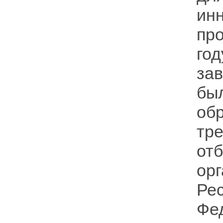
ин
про
го
за
бы
об
тр
от
ор
Рес
Фе