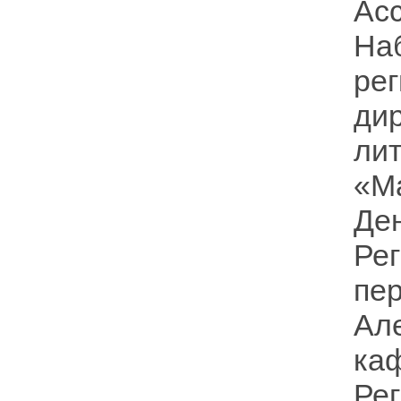
Ас
На
ре
ди
ли
«М
Де
Ре
пер
Ал
к
Ре