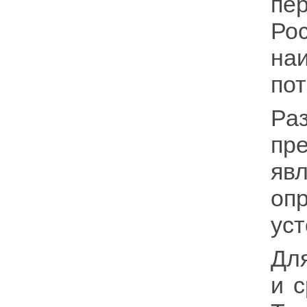
пе
Ро
на
по
Ра
пр
яв
оп
уст
Дл
и 