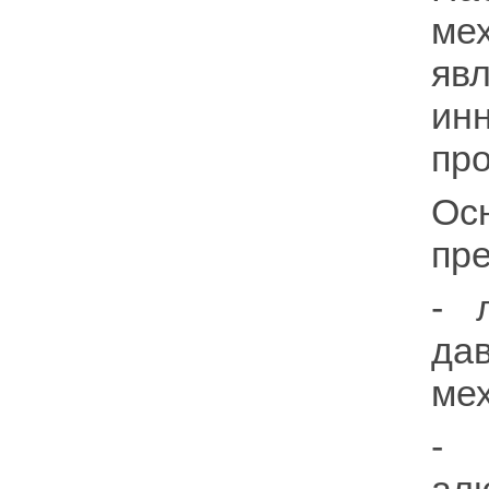
ме
яв
ин
про
Ос
пре
- 
да
ме
- 