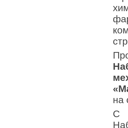
хи
фа
ко
стр
Пр
На
м
«М
на 
С
На