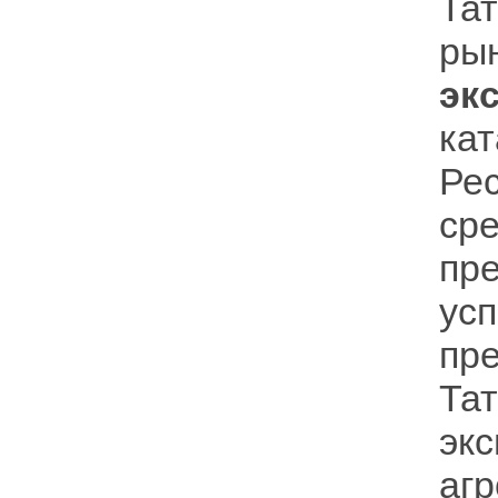
Та
р
эк
ка
Ре
ср
пр
ус
пр
Та
э
аг