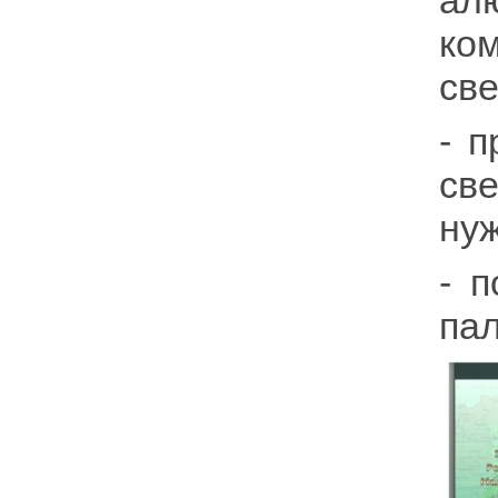
ал
ко
све
- 
св
ну
- п
пал