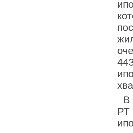
ип
ко
по
жи
оче
44
ип
хва
В 
РТ
ип