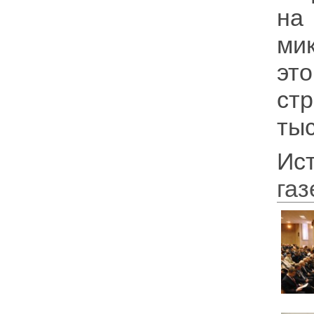
на
ми
это
ст
тыс
Ис
газ