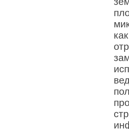
зе
пл
ми
ка
от
за
ис
ве
по
пр
ст
ин