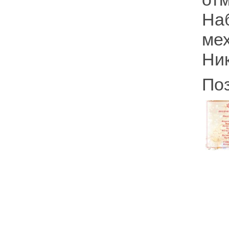
На
ме
Ни
По