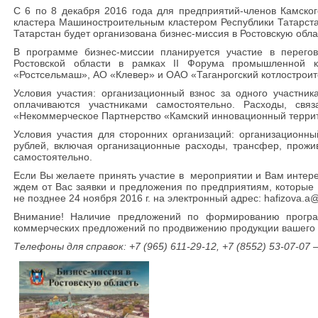
С 6 по 8 декабря 2016 года для предприятий-членов Камског
кластера Машиностроительным кластером Республики Татарста
Татарстан будет организована бизнес-миссия в Ростовскую обла
В программе бизнес-миссии планируется участие в перего
Ростовской области в рамках II Форума промышленной 
«Ростсельмаш», АО «Клевер» и ОАО «Таганрогский котлостроит
Условия участия: организационный взнос за одного участник
оплачиваются участниками самостоятельно. Расходы, св
«Некоммерческое Партнерство «Камский инновационный террит
Условия участия для сторонних организаций: организационны
рублей, включая организационные расходы, трансфер, прожи
самостоятельно.
Если Вы желаете принять участие в мероприятии и Вам интере
ждем от Вас заявки и предложения по предприятиям, которые 
не позднее 24 ноября 2016 г. на электронный адрес: hafizova.a@
Внимание! Наличие предложений по формированию програм
коммерческих предложений по продвижению продукции вашего 
Телефоны для справок: +7 (965) 611-29-12, +7 (8552) 53-07-07