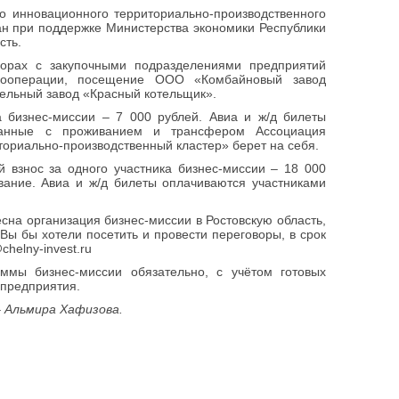
о инновационного территориально-производственного
н при поддержке Министерства экономики Республики
сть.
ворах с закупочными подразделениями предприятий
кооперации, посещение ООО «Комбайновый завод
ельный завод «Красный котельщик».
а бизнес-миссии – 7 000 рублей. Авиа и ж/д билеты
язанные с проживанием и трансфером Ассоциация
ориально-производственный кластер» берет на себя.
й взнос за одного участника бизнес-миссии – 18 000
вание. Авиа и ж/д билеты оплачиваются участниками
сна организация бизнес-миссии в Ростовскую область,
Вы бы хотели посетить и провести переговоры, в срок
chelny-invest.ru
мы бизнес-миссии обязательно, с учётом готовых
предприятия.
 – Альмира Хафизова.