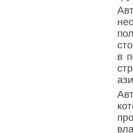
Ав
не
по
сто
в 
стр
ази
Ав
ко
пр
вл