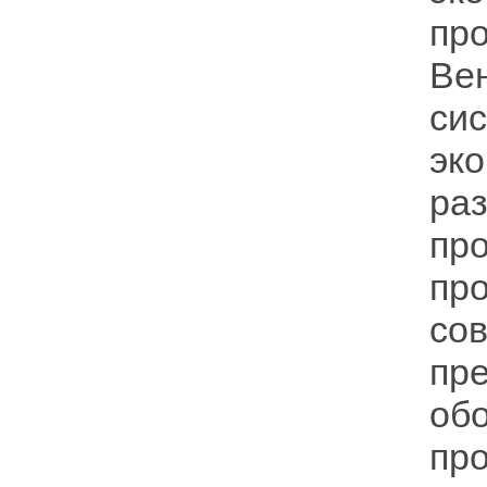
пр
Ве
си
эк
ра
пр
пр
с
пр
об
пр