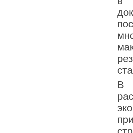
в 
до
по
мн
ма
ре
ста
В 
ра
эк
пр
ст