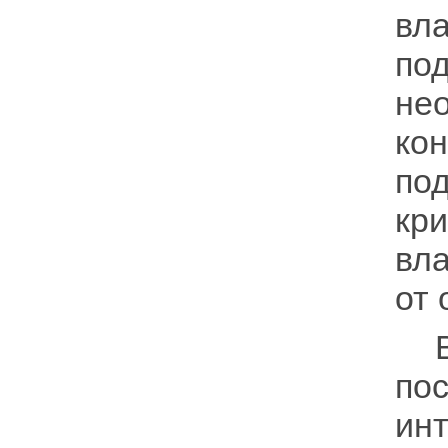
вл
по
н
кон
по
кр
вла
от 
В 
пос
ин