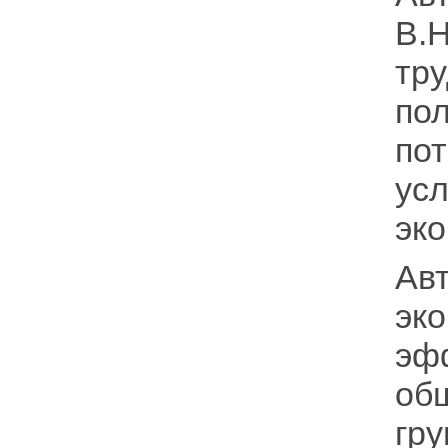
В.
тру
по
по
ус
эко
Ав
э
эф
об
гру