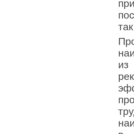
пр
по
так
Пр
на
из
ре
эф
пр
тр
на