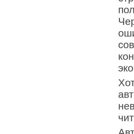
по
Че
ош
со
ко
эко
Хо
ав
не
чит
Ав