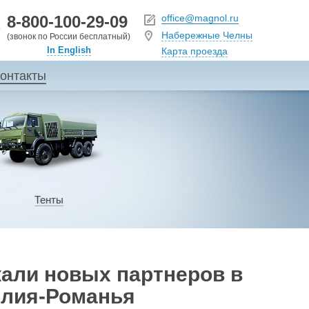
8-800-100-29-09
office@magnol.ru
Набережные Челны
(звонок по России бесплатный)
In English
Карта проезда
онтакты
Тенты
али новых партнеров в
илия-Романья