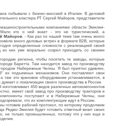
ана побывали с бизнес-миссией в Италии. В деловой
тельного кластера РТ Сергей Майоров, представители
с машиностроительными компаниями области Эмилия-
 Мало кто о ней знает - это не туристический, а
ей Майоров
. - Как раз по нашей теме там очень много
ровели много деловых встреч в формате В2В, которые
годня определенные сложности с реализацией своей
д из них уже морально созрел приходить со своими
городам региона, чтобы посетить те заводы, которые
городе Баретта. Там находится завод по производству
с городом Набережные Челны. Я был приятно удивлен,
АЗ" их подъемных механизмов. Они поставляют свои
 а там это крановое оборудование устанавливается, в
 думает о локализации своего производства в России.
 изготовливает 450 видов различных автокомпонентов
естно, имеет свой завод про производству тракторов и
окомпоненты поступают и в Набережные Челны, они
 подозревали, что их комплектующие идут в Россию.
мы готовим рабочий протокол, по которому продолжим
ода Реджо-Эмилия будет готовить ответный визит своих
о, не только промышленных, потому что у них еще и
оделие.