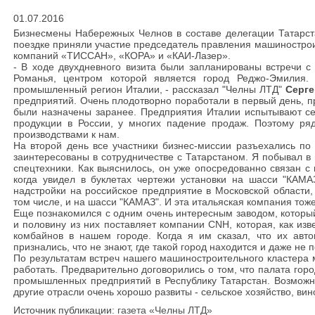
01.07.2016
Бизнесмены Набережных Челнов в составе делегации Татарст
поездке приняли участие председатель правления машинострои
компаний «ТИССАН», «КОРА» и «КАИ-Лазер».
- В ходе двухдневного визита были запланированы встречи 
Романья, центром которой является город Реджо-Эмилия.
промышленный регион Италии, - рассказал "Челны ЛТД"
Серг
предприятий. Очень плодотворно поработали в первый день, п
были назначены заранее. Предприятия Италии испытывают се
продукции в России, у многих падение продаж. Поэтому ря
производствами к нам.
На второй день все участники бизнес-миссии разъехались по 
заинтересованы в сотрудничестве с Татарстаном. Я побывал в 
спецтехники. Как выяснилось, он уже опосредованно связан 
когда увидел в буклетах чертежи установки на шасси "КАМ
надстройки на российское предприятие в Московской области,
том числе, и на шасси "КАМАЗ". И эта итальяская компания тоже
Еще познакомился с одним очень интересным заводом, который
и половину из них поставляет компании CNH, которая, как изв
комбайнов в нашем городе. Когда я им сказал, что их авт
признались, что не знают, где такой город находится и даже не
По результатам встреч нашего машиностроительного кластера 
работать. Предварительно договорились о том, что палата гор
промышленных предприятий в Республику Татарстан. Возможн
другие отрасли очень хорошо развиты - сельское хозяйство, вин
Источник публикации:
газета «Челны ЛТД»