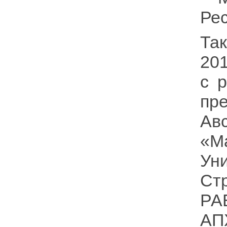
Рес
Та
20
с 
пр
Ав
«М
Ун
Ст
РА
АП