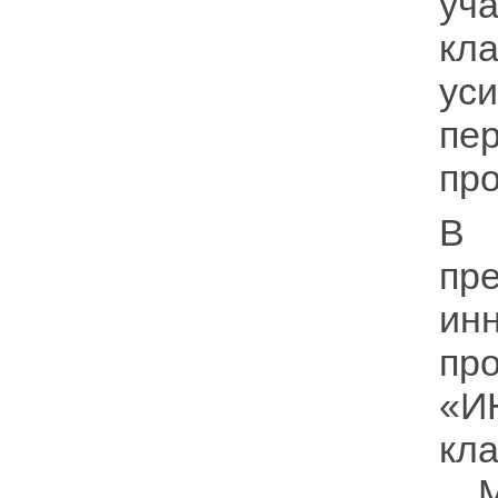
уч
кл
ус
пе
про
В 
пр
ин
пр
«И
кл
Ма