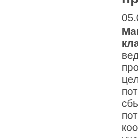
05.
Ма
кл
ве
пр
це
по
с
по
ко