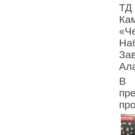
ТД
Ка
«Че
На
За
Ала
В 
пр
пр