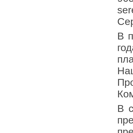
se
Се
В 
го
пл
На
Пр
Ко
В 
пр
пр