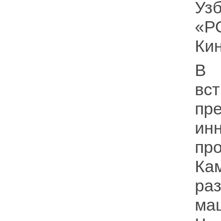
Уз
«Р
Кин
В 
вс
пр
ин
пр
Ка
ра
ма