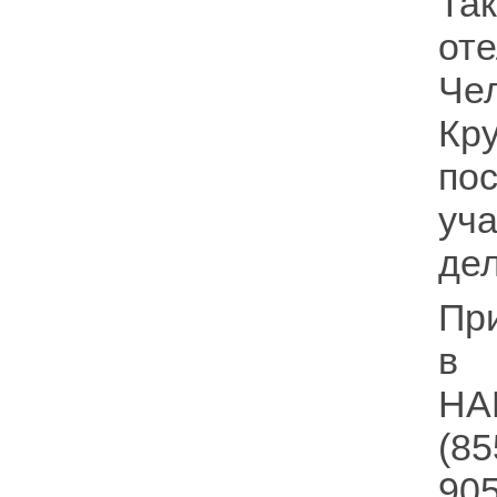
Та
от
Че
Кр
по
уч
де
Пр
в 
НА
(85
90