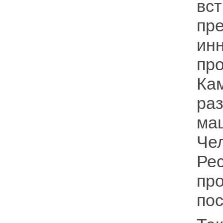
вс
пр
ин
пр
Ка
ра
ма
Че
Ре
пр
по