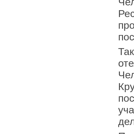
Че
Ре
пр
по
Та
от
Че
Кр
по
уч
де