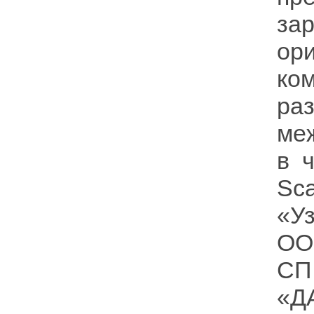
за
ор
ко
ра
ме
в 
Sca
«У
ОО
СП
«Д