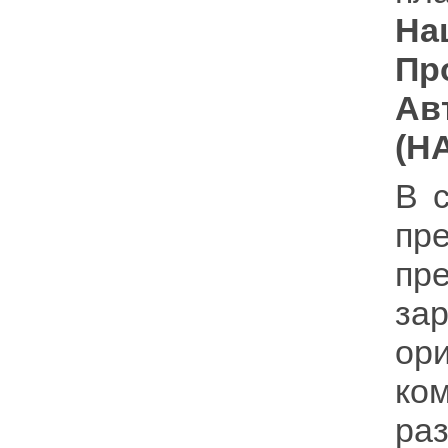
На
Пр
Ав
(Н
В 
пр
пр
за
ор
ко
ра