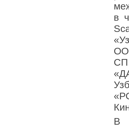
ме
в 
Sca
«У
ОО
СП
«Д
Уз
«Р
Кин
В 