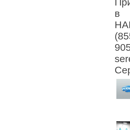
Пр
в 
НА
(85
90
se
Се