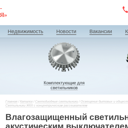
-
ИЯ»
Недвижимость
Новости
Вакансии
К
Комплектующие для
светильников
Главная
/
Каталог
/
Светодиодные светильники
/
Освещение бытовых и общест
Светильники ЖКХ с концентрическим рассеивателем
Влагозащищенный светильн
акустическим выключателем