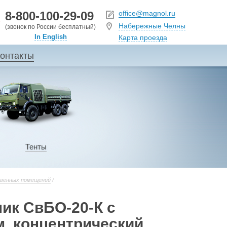
8-800-100-29-09
office@magnol.ru
Набережные Челны
(звонок по России бесплатный)
In English
Карта проезда
онтакты
Тенты
венных помещений
/
ик СвБО-20-К с
, концентрический