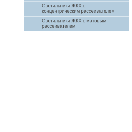
Светильники ЖКХ с
концентрическим рассеивателем
Светильники ЖКХ с матовым
рассеивателем