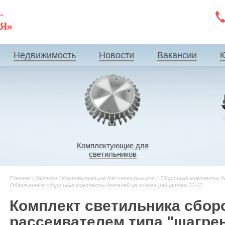
-
ИЯ»
Недвижимость
Новости
Вакансии
К
Комплектующие для
светильников
Главная
/
Каталог
/
Комплектующие для светильников
/
Сборочные комплекты д
Облегченные сборочные комплекты деталей на основе радиатора 20-02
Комплект светильника сбор
рассеивателем типа "шагрен