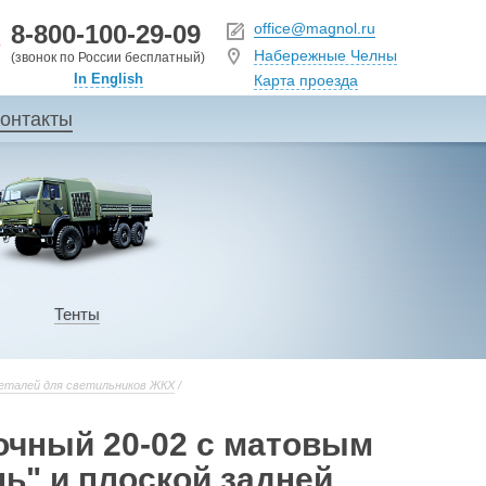
8-800-100-29-09
office@magnol.ru
Набережные Челны
(звонок по России бесплатный)
In English
Карта проезда
онтакты
Тенты
еталей для светильников ЖКХ
/
очный 20-02 с матовым
ь" и плоской задней